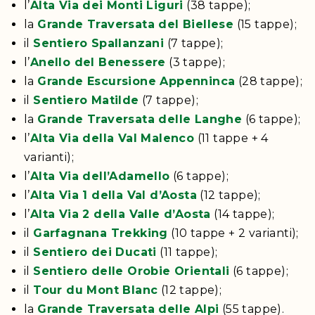
l’
Alta Via dei Monti Liguri
(38 tappe);
la
Grande Traversata del Biellese
(15 tappe);
il
Sentiero Spallanzani
(7 tappe);
l’
Anello del Benessere
(3 tappe);
la
Grande Escursione Appenninca
(28 tappe);
il
Sentiero Matilde
(7 tappe);
la
Grande Traversata delle Langhe
(6 tappe);
l’
Alta Via della Val Malenco
(11 tappe + 4
varianti);
l’
Alta Via dell’Adamello
(6 tappe);
l’
Alta Via 1 della Val d’Aosta
(12 tappe);
l’
Alta Via 2 della Valle d’Aosta
(14 tappe);
il
Garfagnana Trekking
(10 tappe + 2 varianti);
il
Sentiero dei Ducati
(11 tappe);
il
Sentiero delle Orobie Orientali
(6 tappe);
il
Tour du Mont Blanc
(12 tappe);
la
Grande Traversata delle Alpi
(55 tappe).